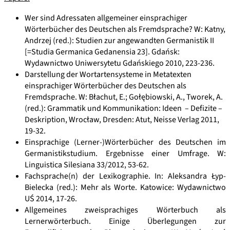
Wer sind Adressaten allgemeiner einsprachiger
Wörterbücher des Deutschen als Fremdsprache? W: Katny,
Andrzej (red.): Studien zur angewandten Germanistik II
[=Studia Germanica Gedanensia 23]. Gdańsk:
Wydawnictwo Uniwersytetu Gdańskiego 2010, 223-236.
Darstellung der Wortartensysteme in Metatexten
einsprachiger Wörterbücher des Deutschen als
Fremdsprache. W: Błachut, E.; Gołębiowski, A., Tworek, A.
(red.): Grammatik und Kommunikation: Ideen – Defizite –
Deskription, Wrocław, Dresden: Atut, Neisse Verlag 2011,
19-32.
Einsprachige (Lerner-)Wörterbücher des Deutschen im
Germanistikstudium. Ergebnisse einer Umfrage. W:
Linguistica Silesiana 33/2012, 53-62.
Fachsprache(n) der Lexikographie. In: Aleksandra Łyp-
Bielecka (red.): Mehr als Worte. Katowice: Wydawnictwo
UŚ 2014, 17-26.
Allgemeines zweisprachiges Wörterbuch als
Lernerwörterbuch. Einige Überlegungen zur